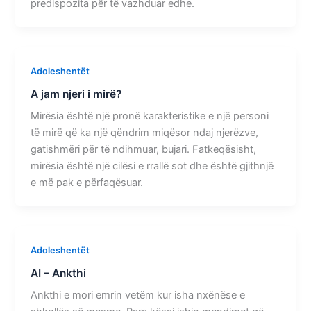
predispozita për të vazhduar edhe.
Adoleshentët
A jam njeri i mirë?
Mirësia është një pronë karakteristike e një personi
të mirë që ka një qëndrim miqësor ndaj njerëzve,
gatishmëri për të ndihmuar, bujari. Fatkeqësisht,
mirësia është një cilësi e rrallë sot dhe është gjithnjë
e më pak e përfaqësuar.
Adoleshentët
AI – Ankthi
Ankthi e mori emrin vetëm kur isha nxënëse e