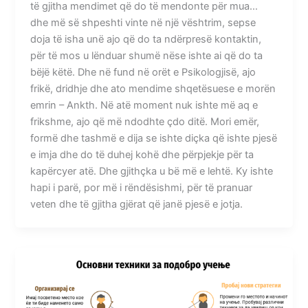
të gjitha mendimet që do të mendonte për mua…
dhe më së shpeshti vinte në një vështrim, sepse
doja të isha unë ajo që do ta ndërpresë kontaktin,
për të mos u lënduar shumë nëse ishte ai që do ta
bëjë këtë. Dhe në fund në orët e Psikologjisë, ajo
frikë, dridhje dhe ato mendime shqetësuese e morën
emrin – Ankth. Në atë moment nuk ishte më aq e
frikshme, ajo që më ndodhte çdo ditë. Mori emër,
formë dhe tashmë e dija se ishte diçka që ishte pjesë
e imja dhe do të duhej kohë dhe përpjekje për ta
kapërcyer atë. Dhe gjithçka u bë më e lehtë. Ky ishte
hapi i parë, por më i rëndësishmi, për të pranuar
veten dhe të gjitha gjërat që janë pjesë e jotja.