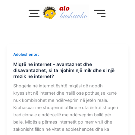
Skip
to
content
Adoleshentët
Miqtë në internet – avantazhet dhe
disavantazhet, si ta njohim një mik dhe si një
rrezik në internet?
Shoqëria në internet është miqësi që ndodh
kryesisht në internet dhe rrallë ose pothuajse kurrë
nuk kombinohet me ndërveprim në jetën reale.
Krahasuar me shoqërinë offline e cila është shoqëri
tradicionale e ndërsjellë me ndërveprim ballë për
ballë. Miqësia përmes internetit po merr vrull dhe
zakonisht fillon në vitet e adoleshencës dhe ka