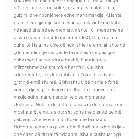
shkollës së mesme. Para kësaj ishin mendimet që
më bënin panik në kokë, frika nga situatat e reja,
gulçimi dhe ndonjëherë edhe marramendje. Ai ishte i
pranishëm gjithnjë kur mësuesja nuk vinte me kohë
në klasë dhe në atë moment kishte 101 mendime se
diçka e keqe mund të më ndodhte.Gjithnjë që më
duhej të flisja me dikë që nuk ishte i afërm, ai ishte në
çdo mendim që më bënte të ndihesha e pasigurt
duke menduar se isha e trashë, budallaqe, e
mërzitshme ose shumë e heshtur. Kur isha
adoleshente, ai nuk humbiste, përkundrazi ishte
gjithnjë e më shumë. Gjithashtu u bë rrahje e fortë
zemre, djersitje e duarve, dridhje e këmbëve dhe
madje edhe marramendje në disa momente
ekstreme. Nuk më lejonte të bëja bisedë normale me
moshatarët e mi, e sigurisht edhe me djemtë që më
pëlqenin. Atëherë ai mori hovin më të madh.
Ndodhte të merrja guxim dhe të dalë me ndonjë djalë
dhe ditën që duhej të ndodhte, isha e pushtuar nga