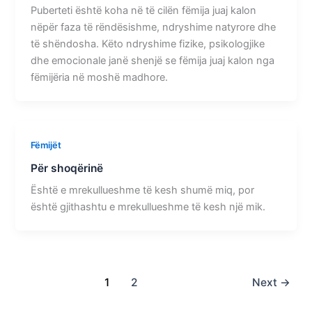
Puberteti është koha në të cilën fëmija juaj kalon
nëpër faza të rëndësishme, ndryshime natyrore dhe
të shëndosha. Këto ndryshime fizike, psikologjike
dhe emocionale janë shenjë se fëmija juaj kalon nga
fëmijëria në moshë madhore.
Fëmijët
Për shoqërinë
Është e mrekullueshme të kesh shumë miq, por
është gjithashtu e mrekullueshme të kesh një mik.
1
2
Next
→