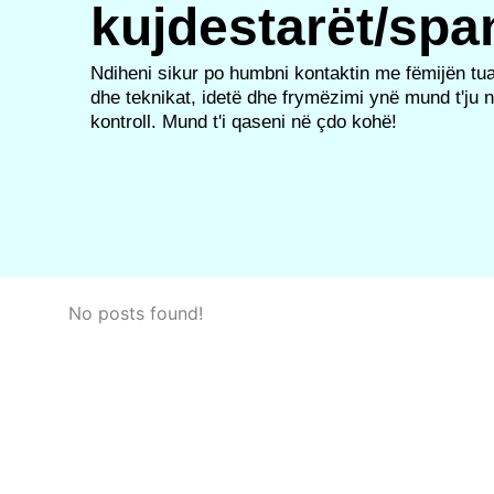
kujdestarët/spa
Ndiheni sikur po humbni kontaktin me fëmijën tuaj
dhe teknikat, idetë dhe frymëzimi ynë mund t'ju
kontroll. Mund t'i qaseni në çdo kohë!
No posts found!