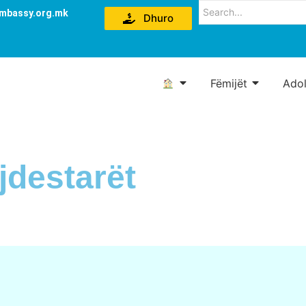
mbassy.org.mk
Dhuro
Fëmijët
Adol
jdestarët