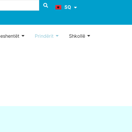
EN
SQ
MK
eshentët
Prindërit
Shkollë