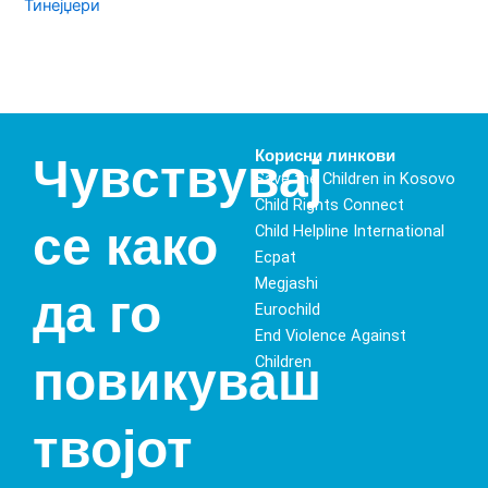
Тинејџери
Корисни линкови
Чувствувај
Save the Children in Kosovo
Child Rights Connect
се како
Child Helpline International
Ecpat
Megjashi
да го
Eurochild
End Violence Against
Children
повикуваш
твојот