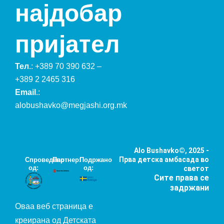
најдобар
пријател
Тел
.:
+389 70 390 632
–
+389 2 2465 316
Email
.:
alobushavko@megjashi.org.mk
Alo Bushavko©, 2025 -
Прва детска амбасада во
Спроведено
Партнер:
Подржано
од:
од:
светот
Сите права се
задржани
Оваа веб страница е
креирана од Детската