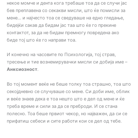
некое момче и дента кога требаше тоа да се случи јас
бев преплавена со секакви мисли, што ќе помисли за
мене… и најчесто тоа се сведуваше на едно гледање,
бидејќи сакав да бидам јас таа што ќе го прекине
контактот, за да не бидам премногу повредена ако
биде тој што ќе го направи тоа.
И конечно на часовите по Психологија, тој страв,
тресење и тие вознемирувачки мисли си добија име –
Анксиозност
.
Во тој момент веќе не беше толку тоа страшно, тоа што
секојдневно се случуваше со мене. Си доби име, облик
и веќе знаев дека е тоа нешто што е дел од мене и ќе
треба време и сили за да се преброди. И се стана
полесно. Тоа беше првиот чекор, но најважен, да си се
прифатиш себеси и сите работи кои се дел од тебе.