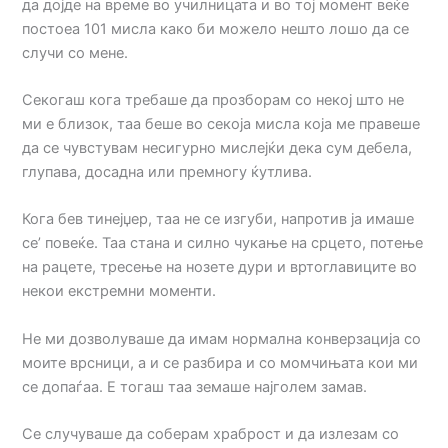
да дојде на време во училницата и во тој момент веќе
постоеа 101 мисла како би можело нешто лошо да се
случи со мене.
Секогаш кога требаше да прозборам со некој што не
ми е близок, таа беше во секоја мисла која ме правеше
да се чувстувам несигурно мислејќи дека сум дебела,
глупава, досадна или премногу ќутлива.
Кога бев тинејџер, таа не се изгуби, напротив ја имаше
се’ повеќе. Таа стана и силно чукање на срцето, потење
на рацете, тресење на нозете дури и вртоглавиците во
некои екстремни моменти.
Не ми дозволуваше да имам нормална конверзација со
моите врсници, а и се разбира и со момчињата кои ми
се допаѓаа. Е тогаш таа земаше најголем замав.
Се случуваше да соберам храброст и да излезам со