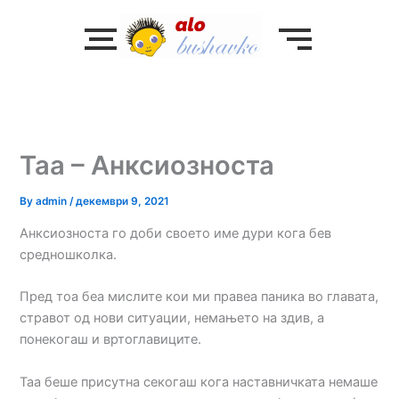
Skip
to
content
Таа – Анксиозноста
By
admin
/
декември 9, 2021
Анксиозноста го доби своето име дури кога бев
средношколка.
Пред тоа беа мислите кои ми правеа паника во главата,
стравот од нови ситуации, немањето на здив, а
понекогаш и вртоглавиците.
Таа беше присутна секогаш кога наставничката немаше